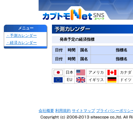
メニュー
・予測カレンダー
発表予定の経済指標
・経済カレンダー
日付
時間
国名
指標名
日付
時間
国名
指標名
日本
アメリカ
カナダ
EU
イギリス
ドイツ
会社概要
利用規約
サイトマップ
プライバシーポリシ